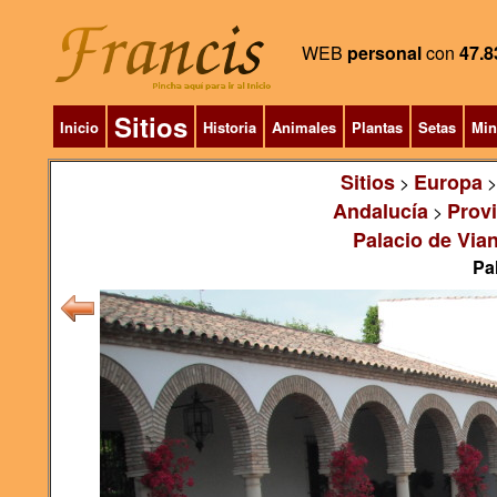
WEB
personal
con
47.8
Sitios
Inicio
Historia
Animales
Plantas
Setas
Min
Sitios
Europa
>
Andalucía
Prov
>
Palacio de Via
Pa