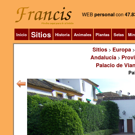
WEB
personal
con
47.8
Sitios
Inicio
Historia
Animales
Plantas
Setas
Min
Sitios
Europa
>
Andalucía
Prov
>
Palacio de Via
Pa