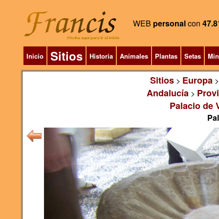
WEB
personal
con
47.8
Sitios
Inicio
Historia
Animales
Plantas
Setas
Min
Sitios
Europa
>
Andalucía
Prov
>
Palacio de 
Pal