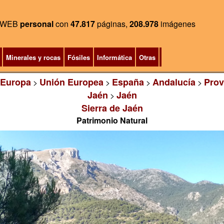
WEB
personal
con
47.817
páginas,
208.978
imágenes
Minerales y rocas
Fósiles
Informática
Otras
Europa
Unión Europea
España
Andalucía
Prov
>
>
>
>
Jaén
Jaén
>
Sierra de Jaén
Patrimonio Natural