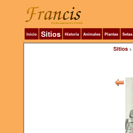
Sitios
Inicio
Historia
Animales
Plantas
Setas
Sitios
>