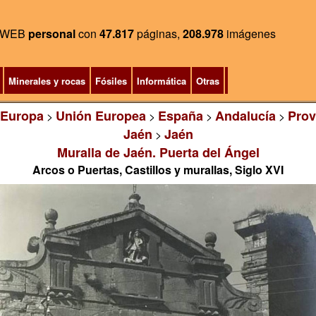
WEB
personal
con
47.817
páginas,
208.978
imágenes
Minerales y rocas
Fósiles
Informática
Otras
Europa
Unión Europea
España
Andalucía
Prov
>
>
>
>
Jaén
Jaén
>
Muralla de Jaén. Puerta del Ángel
Arcos o Puertas, Castillos y murallas, Siglo XVI