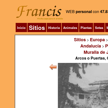
WEB
personal
con
47.8
Sitios
Inicio
Historia
Animales
Plantas
Setas
M
Sitios
Europa
>
Andalucía
P
>
Muralla de 
Arcos o Puertas, C