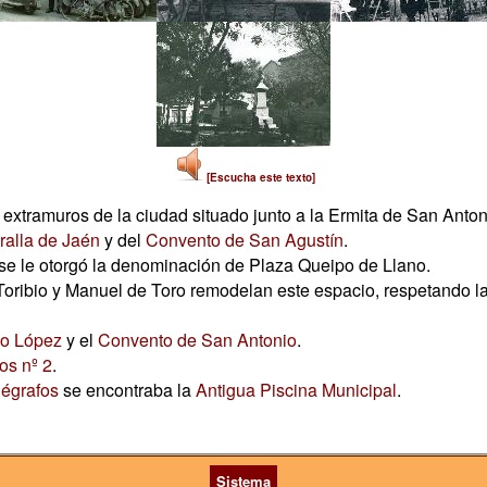
[Escucha este texto]
 extramuros de la ciudad situado junto a la Ermita de San Anton
ralla de Jaén
y del
Convento de San Agustín
.
y se le otorgó la denominación de Plaza Queipo de Llano.
Toribio y Manuel de Toro remodelan este espacio, respetando la 
o López
y el
Convento de San Antonio
.
los nº 2
.
légrafos
se encontraba la
Antigua Piscina Municipal
.
Sistema