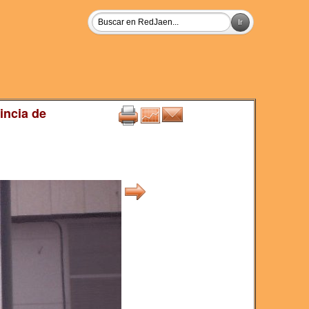
incia de