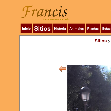
Sitios
Inicio
Historia
Animales
Plantas
Setas
Sitios
>