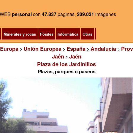
WEB
personal
con
47.837
páginas,
209.031
imágenes
Minerales y rocas
Fósiles
Informática
Otras
Europa
Unión Europea
España
Andalucía
Prov
>
>
>
>
Jaén
Jaén
>
Plaza de los Jardinillos
Plazas, parques o paseos