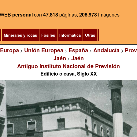
WEB
personal
con
47.818
páginas,
208.978
imágenes
Minerales y rocas
Fósiles
Informática
Otras
Europa
Unión Europea
España
Andalucía
Prov
>
>
>
>
Jaén
Jaén
>
Antiguo Instituto Nacional de Previsión
Edificio o casa, Siglo XX