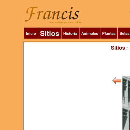
Sitios
Inicio
Historia
Animales
Plantas
Setas
Sitios
>