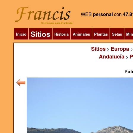
WEB
personal
con
47.8
Sitios
Inicio
Historia
Animales
Plantas
Setas
Min
Sitios
Europa
>
Andalucía
P
>
Pat