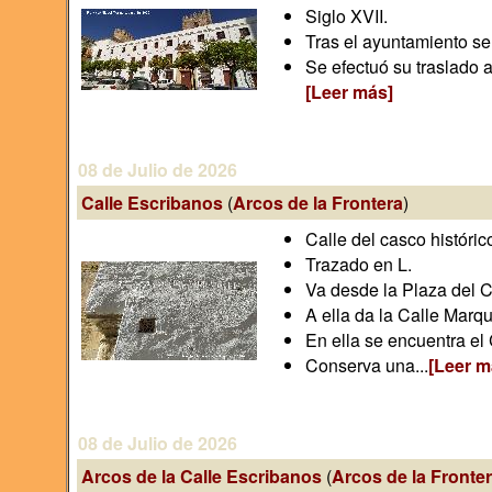
Siglo XVII.
Tras el ayuntamiento se 
Se efectuó su traslado 
[Leer más]
08 de Julio de 2026
Calle Escribanos
(
Arcos de la Frontera
)
Calle del casco históric
Trazado en L.
Va desde la Plaza del C
A ella da la Calle Marq
En ella se encuentra el
Conserva una...
[Leer m
08 de Julio de 2026
Arcos de la Calle Escribanos
(
Arcos de la Fronte