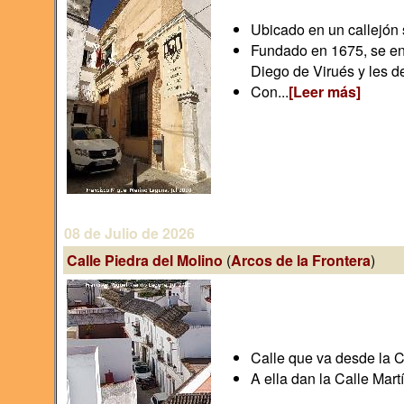
Ubicado en un callejón s
Fundado en 1675, se enc
Diego de Virués y les de
Con...
[Leer más]
08 de Julio de 2026
Calle Piedra del Molino
(
Arcos de la Frontera
)
Calle que va desde la C
A ella dan la Calle Mart