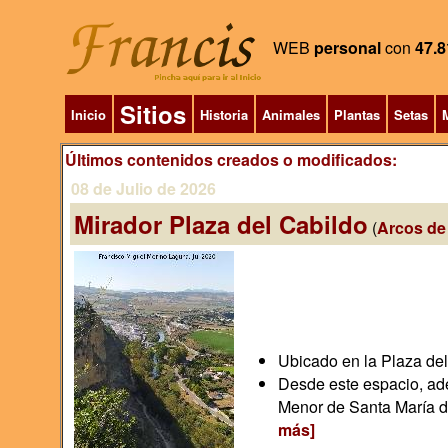
WEB
personal
con
47.8
Sitios
Inicio
Historia
Animales
Plantas
Setas
M
Últimos contenidos creados o modificados:
08 de Julio de 2026
Mirador Plaza del Cabildo
(
Arcos de 
Ubicado en la Plaza del
Desde este espacio, ade
Menor de Santa María de
más]