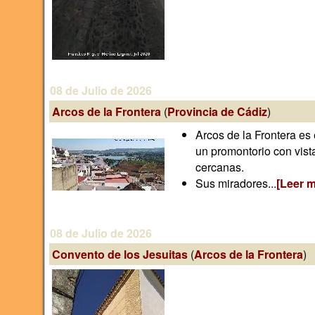
08 de Julio de 2026
Arcos de la Frontera
(
Provincia de Cádiz
)
Arcos de la Frontera es
un promontorio con vista
cercanas.
Sus miradores...
[Leer 
08 de Julio de 2026
Convento de los Jesuitas
(
Arcos de la Frontera
)